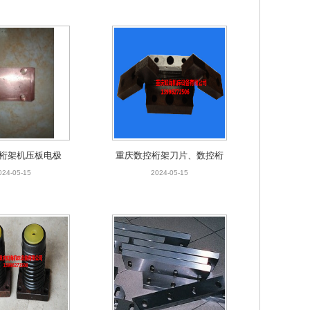
桁架机压板电极
重庆数控桁架刀片、数控桁
架夹具
024-05-15
2024-05-15