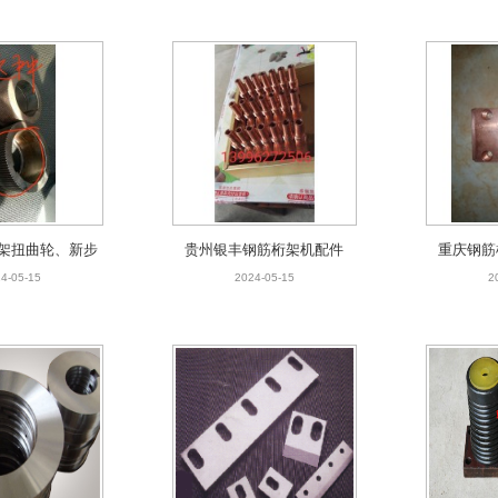
架扭曲轮、新步
贵州银丰钢筋桁架机配件
重庆钢筋
进轮
4-05-15
2024-05-15
2