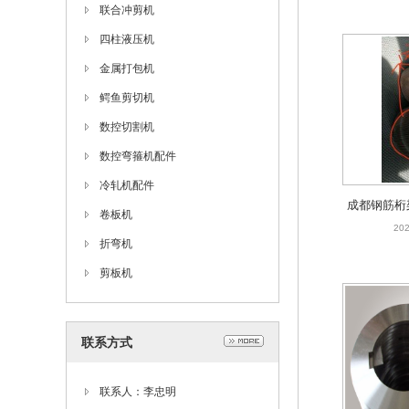
联合冲剪机
四柱液压机
金属打包机
鳄鱼剪切机
数控切割机
数控弯箍机配件
冷轧机配件
成都钢筋桁
卷板机
202
折弯机
剪板机
联系方式
联系人：李忠明