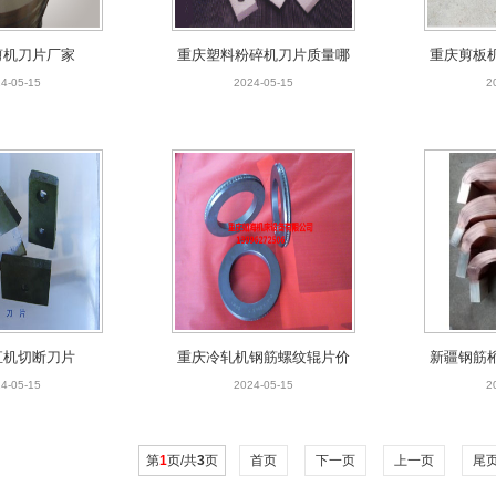
剪机刀片厂家
重庆塑料粉碎机刀片质量哪
重庆剪板
家好
4-05-15
2024-05-15
2
直机切断刀片
重庆冷轧机钢筋螺纹辊片价
新疆钢筋
格
4-05-15
2024-05-15
2
第
1
页/共
3
页
首页
下一页
上一页
尾