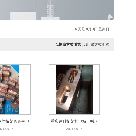
今天是 8月9日 星期日
以橱窗方式浏览
|
以目录方式浏览
钢筋桁架合金铜电
重庆建科桁架机电极、梯形
板座
电极
024-05-15
2024-05-15