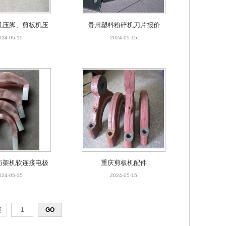
机压脚、剪板机压
贵州塑料粉碎机刀片报价
料缸
024-05-15
2024-05-15
桁架机软连接电极
重庆剪板机配件
价格
024-05-15
2024-05-15
页